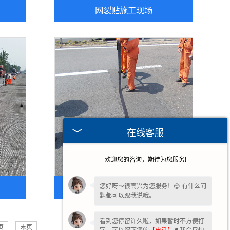
网裂贴施工现场
在线客服
欢迎您的咨询，期待为您服务!
贴缝带宁沪高速施工图
您好呀～很高兴为您服务！😊 有什么问
题都可以跟我说哦。
看到您停留许久啦，如果暂时不方便打
页
末页