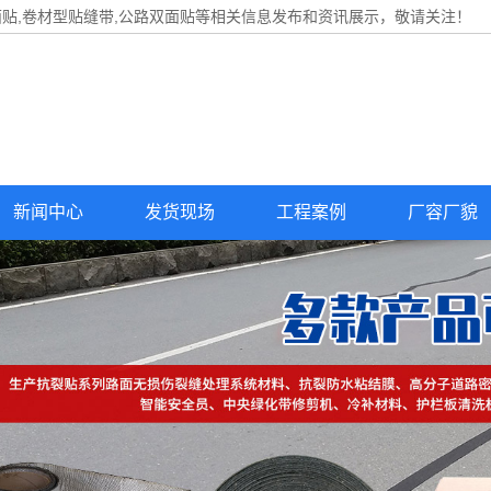
面贴
,卷材型贴缝带,公路双面贴等相关信息发布和资讯展示，敬请关注！
新闻中心
发货现场
工程案例
厂容厂貌