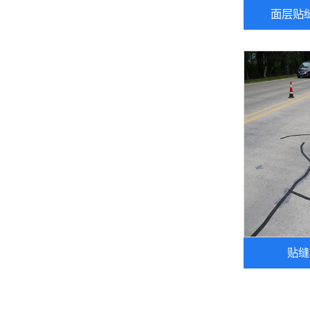
面层贴
贴缝