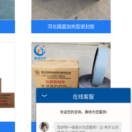
河北路面加热型密封胶
在线客服
欢迎您的咨询，期待为您服务!
河北公路灌缝胶
您好呀～很高兴为您服务！😊 有什么问